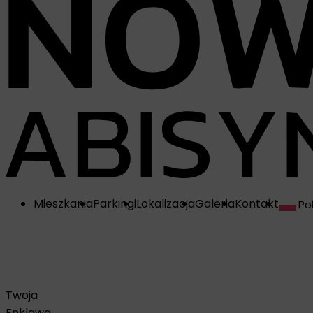
Mieszkania
Parkingi
Lokalizacja
Galeria
Kontakt
Pol
Twoja
Enklawa