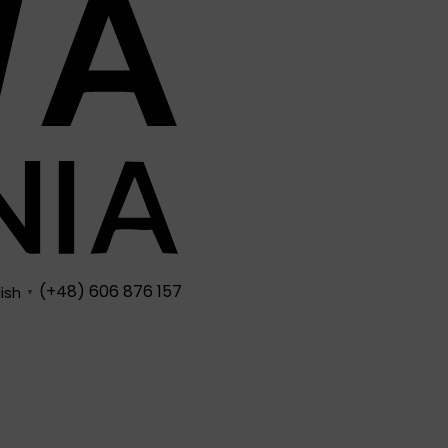
(+48) 606 876 157
ish
▼